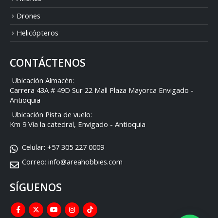
r
Drones
o
n
Helicópteros
i
c
o
CONTÁCTENOS
*
Ubicación Almacén:
Carrera 43A # 49D Sur 22 Mall Plaza Mayorca Envigado -
Antioquia
Ubicación Pista de vuelo:
Km 9 Vía la catedral, Envigado - Antioquia
Celular:
+57 305 227 0009
Correo:
info@areahobbies.com
SÍGUENOS