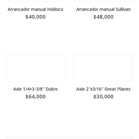
Arrancador manual Hobbico
Arrancador manual Sullivan
$
40,000
$
48,000
Axle 1/4×3-3/8″ Dubro
Axle 2″x3/16″ Great Planes
$
64,000
$
30,000