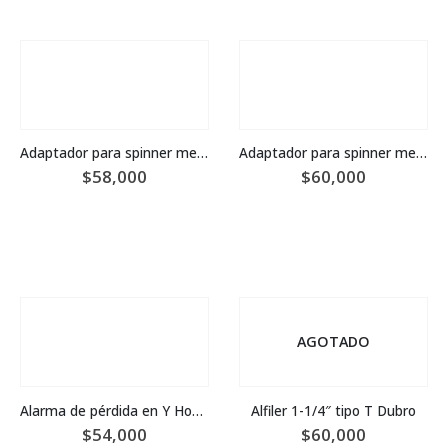
Adaptador para spinner metálico 1/4″ Great Planes
Adaptador para spinner metálico Dave Brown Products
$
58,000
$
60,000
AGOTADO
Alarma de pérdida en Y Hobbyking
Alfiler 1-1/4″ tipo T Dubro
$
54,000
$
60,000