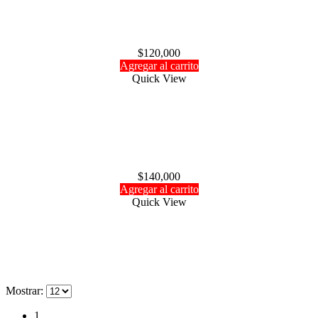
Cable trainer micro micro Futaba
$
120,000
Agregar al carrito
Quick View
Calienta bujía Dubro para caja de vuelo
$
140,000
Agregar al carrito
Quick View
Mostrar:
1