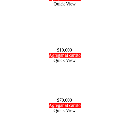
Quick View
Boquilla de llenado Hobbyking para bomba de
combustible
$
10,000
Agregar al carrito
Quick View
Cable trainer Futaba
$
70,000
Agregar al carrito
Quick View