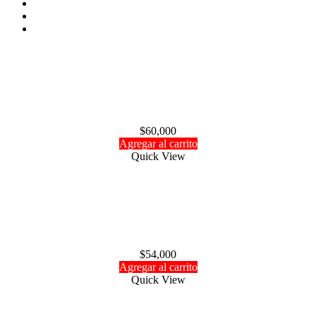
3
4
Agotado
Aceite para motor Zap 1oz
$
60,000
Agregar al carrito
Quick View
Alarma de pérdida en Y Hobbyking
$
54,000
Agregar al carrito
Quick View