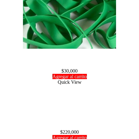
Bolsa de cauchos
$
30,000
Agregar al carrito
Quick View
Bomba manual Hangar 9 (Ultra Fuel Pump)
gasolina/nitro
$
220,000
Agregar al carrito