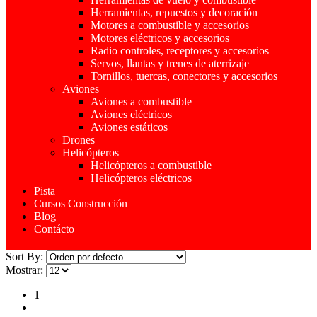
Herramientas, repuestos y decoración
Motores a combustible y accesorios
Motores eléctricos y accesorios
Radio controles, receptores y accesorios
Servos, llantas y trenes de aterrizaje
Tornillos, tuercas, conectores y accesorios
Aviones
Aviones a combustible
Aviones eléctricos
Aviones estáticos
Drones
Helicópteros
Helicópteros a combustible
Helicópteros eléctricos
Pista
Cursos Construcción
Blog
Contácto
Sort By:
Mostrar:
1
2