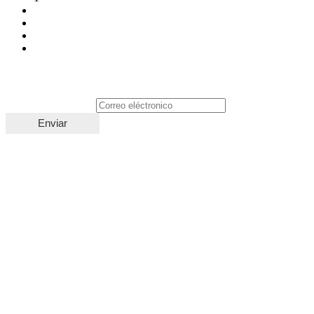
2
3
4
Suscríbete
Correo eléctronico
*
Enviar
Categorías
Accesorios
Aviones
Drones
Helicópteros
CONTÁCTENOS
Ubicación Almacén:
Carrera 43A # 49D Sur 22 Mall Plaza Mayorca Envigado - Antioquia
Ubicación Pista de vuelo: