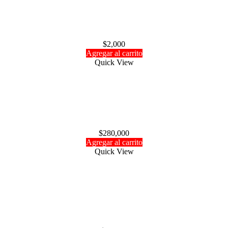
Aplicador para cianocrilato Hobbyking
$
2,000
Agregar al carrito
Quick View
Arrancador Hobbico (usado)
$
280,000
Agregar al carrito
Quick View
Agotado
Arrancador manual Hobbico