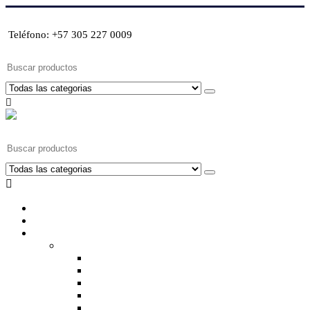
Teléfono: +57 305 227 0009
Buscar
Buscar
Inicio
Sobre nosotros
Productos
Accesorios
Cargadores, baterías y medidores
Hélices, spinner y accesorios
Herramientas de vuelo y combustible
Herramientas, repuestos y decoración
Motores a combustible y accesorios