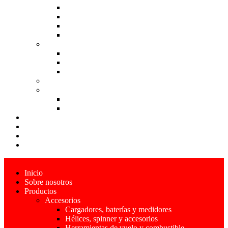
Motores eléctricos y accesorios
Radio controles, receptores y accesorios
Servos, llantas y trenes de aterrizaje
Tornillos, tuercas, conectores y accesorios
Aviones
Aviones a combustible
Aviones eléctricos
Aviones estáticos
Drones
Helicópteros
Helicópteros a combustible
Helicópteros eléctricos
Pista
Cursos Construcción
Blog
Contácto
Inicio
Sobre nosotros
Productos
Accesorios
Cargadores, baterías y medidores
Hélices, spinner y accesorios
Herramientas de vuelo y combustible