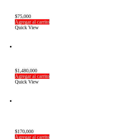
Tanque 10 oz Dubro
$
75,000
Agregar al carrito
Quick View
Walkera Storm 430 RTF
$
1,480,000
Agregar al carrito
Quick View
Batería Turnigy Nano-Tech Life 3000mAh 2S
20-40C
$
170,000
Agregar al carrito