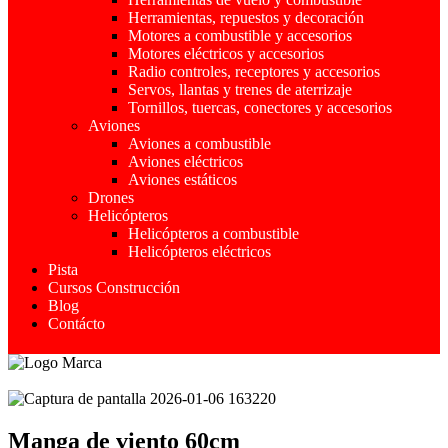
Herramientas, repuestos y decoración
Motores a combustible y accesorios
Motores eléctricos y accesorios
Radio controles, receptores y accesorios
Servos, llantas y trenes de aterrizaje
Tornillos, tuercas, conectores y accesorios
Aviones
Aviones a combustible
Aviones eléctricos
Aviones estáticos
Drones
Helicópteros
Helicópteros a combustible
Helicópteros eléctricos
Pista
Cursos Construcción
Blog
Contácto
Manga de viento 60cm