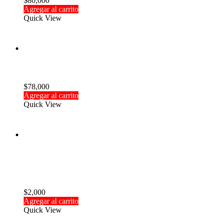
$
80,000
Agregar al carrito
Quick View
Bujía O.S. #8
$
78,000
Agregar al carrito
Quick View
Agotado
Seguro cuadrado Hobbyking para extensión de
servo
$
2,000
Agregar al carrito
Quick View