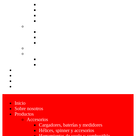
Motores eléctricos y accesorios
Radio controles, receptores y accesorios
Servos, llantas y trenes de aterrizaje
Tornillos, tuercas, conectores y accesorios
Aviones
Aviones a combustible
Aviones eléctricos
Aviones estáticos
Drones
Helicópteros
Helicópteros a combustible
Helicópteros eléctricos
Pista
Cursos Construcción
Blog
Contácto
Inicio
Sobre nosotros
Productos
Accesorios
Cargadores, baterías y medidores
Hélices, spinner y accesorios
Herramientas de vuelo y combustible