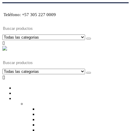
Teléfono: +57 305 227 0009
Buscar
Buscar
Inicio
Sobre nosotros
Productos
Accesorios
Cargadores, baterías y medidores
Hélices, spinner y accesorios
Herramientas de vuelo y combustible
Herramientas, repuestos y decoración
Motores a combustible y accesorios