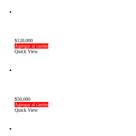
Agotado
Batería Turnigy 2200mAh 3S Lipo 25C
$
120,000
Agregar al carrito
Quick View
Agotado
Salvalipo con pantalla
$
50,000
Agregar al carrito
Quick View