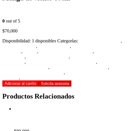
Motor eléctrico 2212 1000KV
Douglas DC3 Top Flite 1 1/4 Escala
0
out of 5
$
70,000
Disponibilidad:
1 disponibles
Categorías:
Aviones a combustible
,
Aviones eléctricos
,
Aviones estáticos
,
Cargadores, baterías y
medidores
,
Drones
,
Hélices, spinner y accesorios
,
Helicópteros a
combustible
,
Helicópteros eléctricos
,
Herramientas de vuelo y
combustible
,
Herramientas, repuestos y decoración
,
Motores a
combustible y accesorios
,
Motores eléctricos y accesorios
,
Radio
controles, receptores y accesorios
,
Servos, llantas y trenes de
aterrizaje
,
Tornillos, tuercas, conectores y accesorios
Adicionar al carrito
Solicita asesoria
Productos Relacionados
Tanque 12 oz Dubro