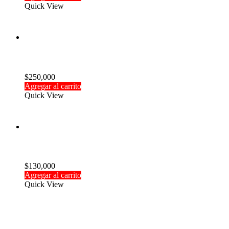
Quick View
Cargador DC IMAX B6 5A 80W
$
250,000
Agregar al carrito
Quick View
Receptor Turnigy 9X2.4 GHz 8Ch
$
130,000
Agregar al carrito
Quick View
Suscríbete