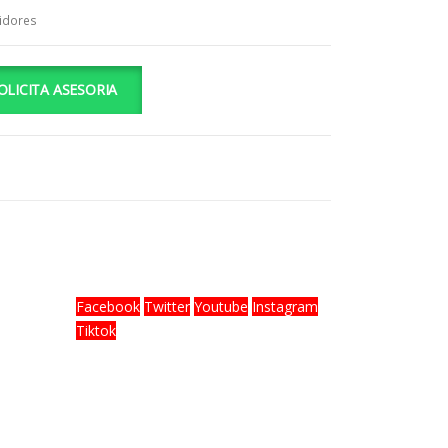
idores
OLICITA ASESORIA
SÍGUENOS
Facebook
Twitter
Youtube
Instagram
Tiktok
Plaza
-