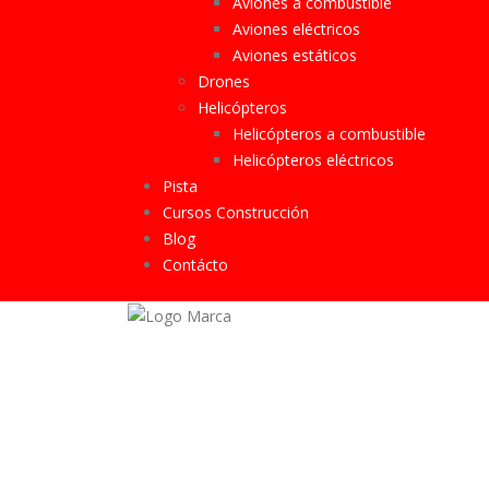
Aviones a combustible
Aviones eléctricos
Aviones estáticos
Drones
Helicópteros
Helicópteros a combustible
Helicópteros eléctricos
Pista
Cursos Construcción
Blog
Contácto