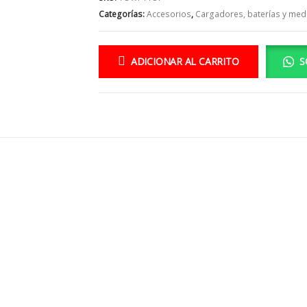
Categorías:
Accesorios
,
Cargadores, baterías y med
ADICIONAR AL CARRITO
S
gorías
CONTÁCTENOS
ccesorios
Ubicación Almacén:
viones
Carrera 43A # 49D Sur 22 Mall 
rones
Mayorca Envigado - Antioquia
elicópteros
Ubicación Pista de vuelo:
Km 9 Vía la catedral, Envigado 