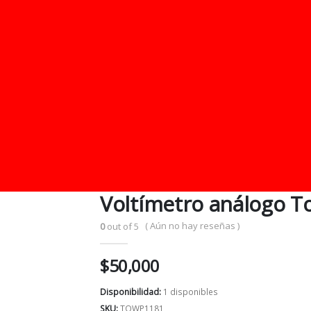
Voltímetro análogo T
( Aún no hay reseñas )
0
out of 5
$
50,000
Disponibilidad:
1 disponibles
SKU:
TOWP1181