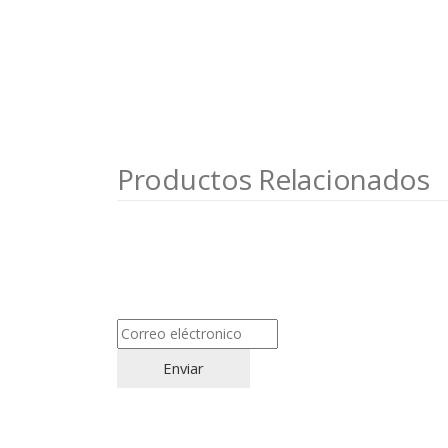
Productos Relacionados
Suscríbete
Cate
Correo eléctronico
*
A
A
D
Enviar
H